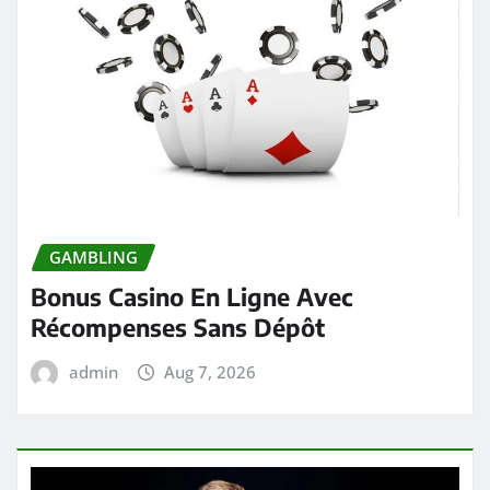
GAMBLING
Bonus Casino En Ligne Avec
Récompenses Sans Dépôt
admin
Aug 7, 2026