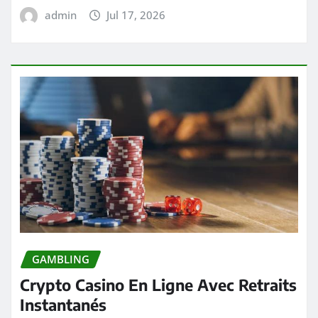
admin
Jul 17, 2026
GAMBLING
Crypto Casino En Ligne Avec Retraits
Instantanés