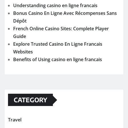
Understanding casino en ligne francais
Bonus Casino En Ligne Avec Récompenses Sans
Dépôt
French Online Casino Sites: Complete Player
Guide
Explore Trusted Casino En Ligne Francais
Websites
Benefits of Using casino en ligne francais
CATEGORY
Travel