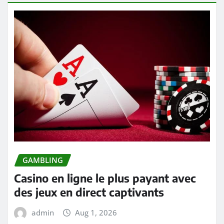
GAMBLING
Casino en ligne le plus payant avec
des jeux en direct captivants
admin
Aug 1, 2026