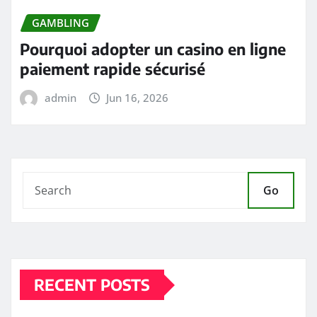
GAMBLING
Pourquoi adopter un casino en ligne
paiement rapide sécurisé
admin
Jun 16, 2026
Go
RECENT POSTS