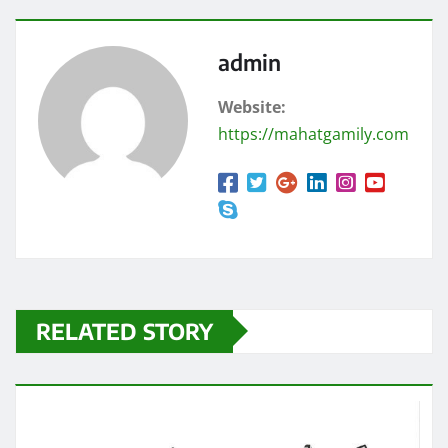
admin
Website:
https://mahatgamily.com
RELATED STORY