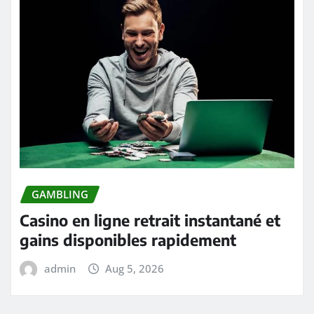
GAMBLING
Casino en ligne retrait instantané et
gains disponibles rapidement
admin
Aug 5, 2026