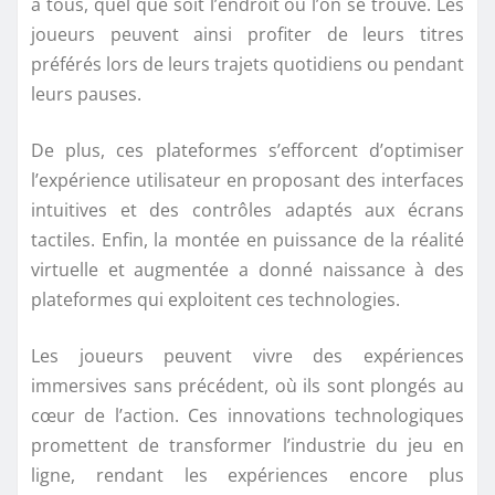
à tous, quel que soit l’endroit où l’on se trouve. Les
joueurs peuvent ainsi profiter de leurs titres
préférés lors de leurs trajets quotidiens ou pendant
leurs pauses.
De plus, ces plateformes s’efforcent d’optimiser
l’expérience utilisateur en proposant des interfaces
intuitives et des contrôles adaptés aux écrans
tactiles. Enfin, la montée en puissance de la réalité
virtuelle et augmentée a donné naissance à des
plateformes qui exploitent ces technologies.
Les joueurs peuvent vivre des expériences
immersives sans précédent, où ils sont plongés au
cœur de l’action. Ces innovations technologiques
promettent de transformer l’industrie du jeu en
ligne, rendant les expériences encore plus