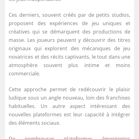
Ces derniers, souvent créés par de petits studios,
proposent des expériences de jeu uniques et
créatives qui se démarquent des productions de
masse. Les joueurs peuvent y découvrir des titres
originaux qui explorent des mécaniques de jeu
novatrices et des récits captivants, le tout dans une
atmosphère souvent plus intime et moins
commerciale.
Cette approche permet de redécouvrir le plaisir
ludique sous un angle nouveau, loin des franchises
habituelles. Un autre aspect intéressant des
nouvelles plateformes est leur capacité à intégrer
des éléments sociaux.
De nombreuses plateformes émergentes