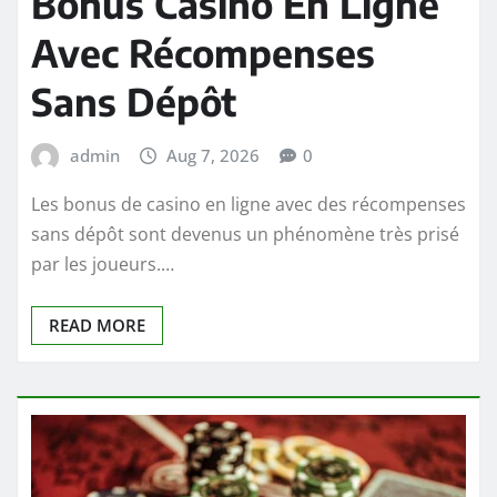
Bonus Casino En Ligne
Avec Récompenses
Sans Dépôt
admin
Aug 7, 2026
0
Les bonus de casino en ligne avec des récompenses
sans dépôt sont devenus un phénomène très prisé
par les joueurs.…
READ MORE