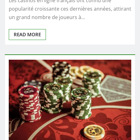
Les casinos en ligne français ont connu une
popularité croissante ces dernières années, attirant
un grand nombre de joueurs à…
READ MORE