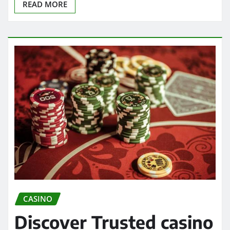
READ MORE
CASINO
Discover Trusted casino