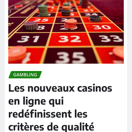
GAMBLING
Les nouveaux casinos
en ligne qui
redéfinissent les
critères de qualité