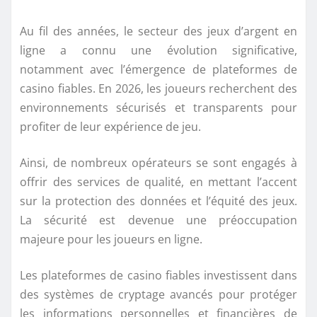
Au fil des années, le secteur des jeux d’argent en
ligne a connu une évolution significative,
notamment avec l’émergence de plateformes de
casino fiables. En 2026, les joueurs recherchent des
environnements sécurisés et transparents pour
profiter de leur expérience de jeu.
Ainsi, de nombreux opérateurs se sont engagés à
offrir des services de qualité, en mettant l’accent
sur la protection des données et l’équité des jeux.
La sécurité est devenue une préoccupation
majeure pour les joueurs en ligne.
Les plateformes de casino fiables investissent dans
des systèmes de cryptage avancés pour protéger
les informations personnelles et financières de