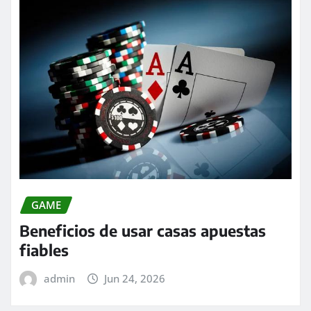
GAME
Beneficios de usar casas apuestas
fiables
admin
Jun 24, 2026