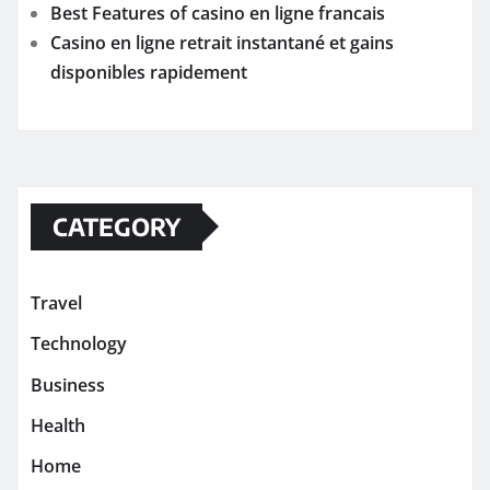
Best Features of casino en ligne francais
Casino en ligne retrait instantané et gains
disponibles rapidement
CATEGORY
Travel
Technology
Business
Health
Home