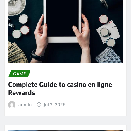
GAME
Complete Guide to casino en ligne
Rewards
admin
Jul 3, 2026