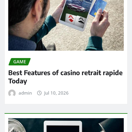
GAME
Best Features of casino retrait rapide
Today
admin
Jul 10, 2026