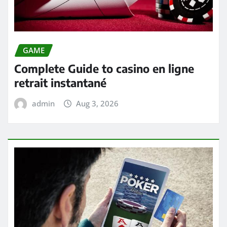
GAME
Complete Guide to casino en ligne
retrait instantané
admin
Aug 3, 2026