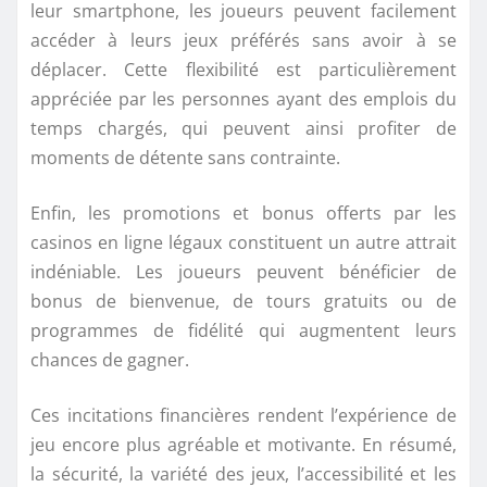
leur smartphone, les joueurs peuvent facilement
accéder à leurs jeux préférés sans avoir à se
déplacer. Cette flexibilité est particulièrement
appréciée par les personnes ayant des emplois du
temps chargés, qui peuvent ainsi profiter de
moments de détente sans contrainte.
Enfin, les promotions et bonus offerts par les
casinos en ligne légaux constituent un autre attrait
indéniable. Les joueurs peuvent bénéficier de
bonus de bienvenue, de tours gratuits ou de
programmes de fidélité qui augmentent leurs
chances de gagner.
Ces incitations financières rendent l’expérience de
jeu encore plus agréable et motivante. En résumé,
la sécurité, la variété des jeux, l’accessibilité et les