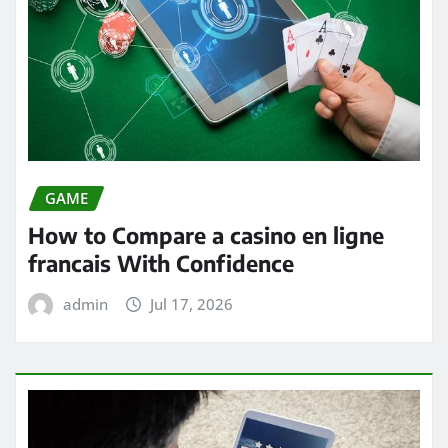
GAME
How to Compare a casino en ligne
francais With Confidence
admin
Jul 17, 2026