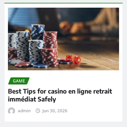
GAME
Best Tips for casino en ligne retrait
immédiat Safely
admin
Jun 30, 2026