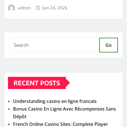
admin
Jun 24, 2026
Go
RECENT POSTS
Understanding casino en ligne francais
Bonus Casino En Ligne Avec Récompenses Sans
Dépôt
French Online Casino Sites: Complete Player