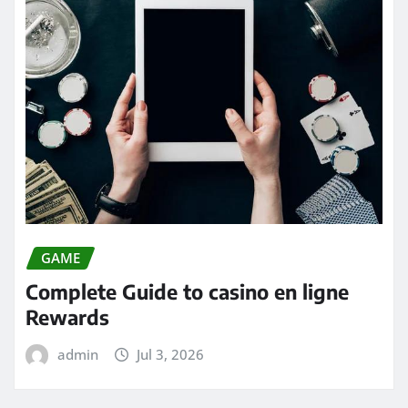
GAME
Complete Guide to casino en ligne
Rewards
admin
Jul 3, 2026