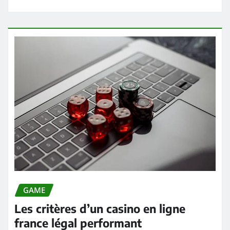
GAME
Les critères d’un casino en ligne
france légal performant