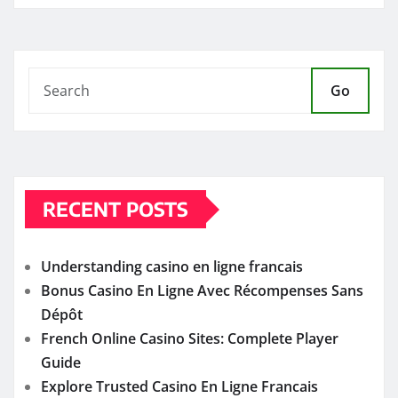
Go
RECENT POSTS
Understanding casino en ligne francais
Bonus Casino En Ligne Avec Récompenses Sans
Dépôt
French Online Casino Sites: Complete Player
Guide
Explore Trusted Casino En Ligne Francais