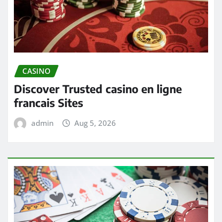
CASINO
Discover Trusted casino en ligne
francais Sites
admin
Aug 5, 2026