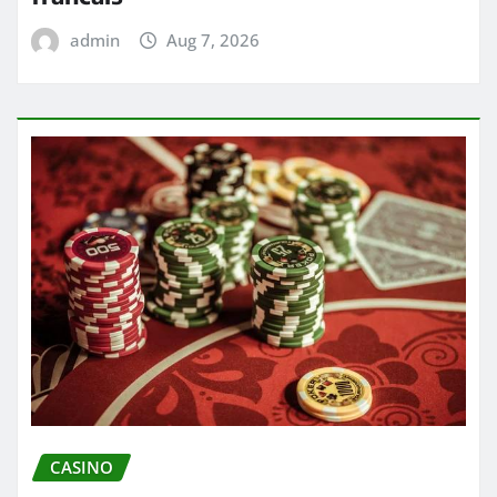
admin
Aug 7, 2026
CASINO