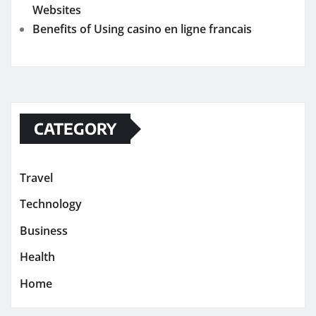
Websites
Benefits of Using casino en ligne francais
CATEGORY
Travel
Technology
Business
Health
Home