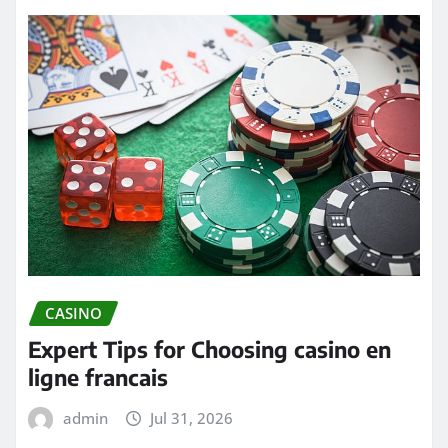
CASINO
Expert Tips for Choosing casino en
ligne francais
admin
Jul 31, 2026