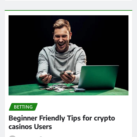
BETTING
Beginner Friendly Tips for crypto
casinos Users