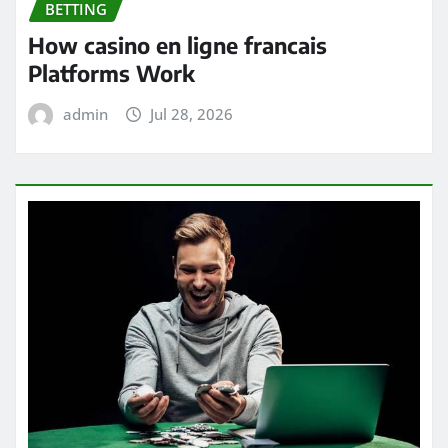
BETTING
How casino en ligne francais
Platforms Work
admin
Jul 28, 2026