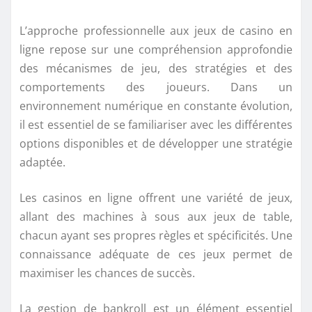
L’approche professionnelle aux jeux de casino en
ligne repose sur une compréhension approfondie
des mécanismes de jeu, des stratégies et des
comportements des joueurs. Dans un
environnement numérique en constante évolution,
il est essentiel de se familiariser avec les différentes
options disponibles et de développer une stratégie
adaptée.
Les casinos en ligne offrent une variété de jeux,
allant des machines à sous aux jeux de table,
chacun ayant ses propres règles et spécificités. Une
connaissance adéquate de ces jeux permet de
maximiser les chances de succès.
La gestion de bankroll est un élément essentiel