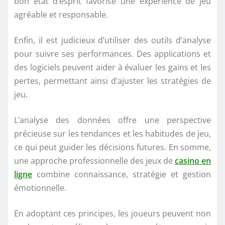
bon état d’esprit favorise une expérience de jeu
agréable et responsable.
Enfin, il est judicieux d’utiliser des outils d’analyse
pour suivre ses performances. Des applications et
des logiciels peuvent aider à évaluer les gains et les
pertes, permettant ainsi d’ajuster les stratégies de
jeu.
L’analyse des données offre une perspective
précieuse sur les tendances et les habitudes de jeu,
ce qui peut guider les décisions futures. En somme,
une approche professionnelle des jeux de
casino en
ligne
combine connaissance, stratégie et gestion
émotionnelle.
En adoptant ces principes, les joueurs peuvent non