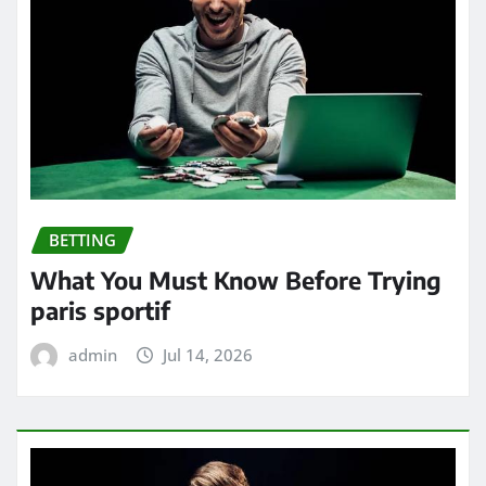
BETTING
What You Must Know Before Trying
paris sportif
admin
Jul 14, 2026