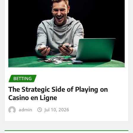
BETTING
The Strategic Side of Playing on
Casino en Ligne
admin
Jul 10, 2026