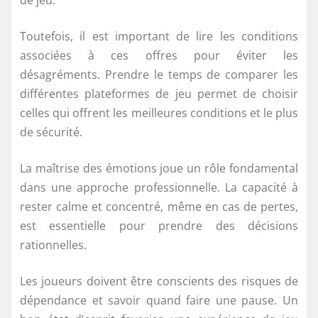
de jeu.
Toutefois, il est important de lire les conditions
associées à ces offres pour éviter les
désagréments. Prendre le temps de comparer les
différentes plateformes de jeu permet de choisir
celles qui offrent les meilleures conditions et le plus
de sécurité.
La maîtrise des émotions joue un rôle fondamental
dans une approche professionnelle. La capacité à
rester calme et concentré, même en cas de pertes,
est essentielle pour prendre des décisions
rationnelles.
Les joueurs doivent être conscients des risques de
dépendance et savoir quand faire une pause. Un