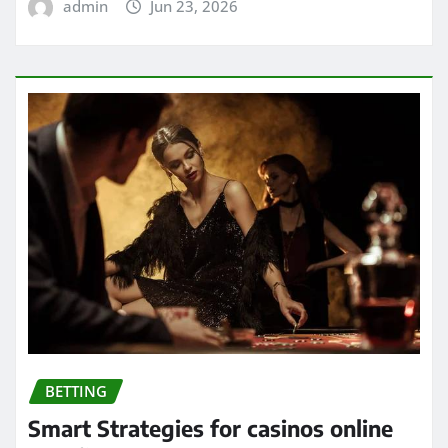
admin
Jun 23, 2026
BETTING
Smart Strategies for casinos online