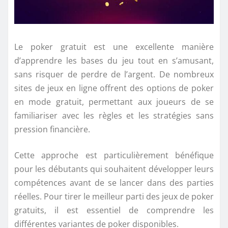
Le poker gratuit est une excellente manière
d’apprendre les bases du jeu tout en s’amusant,
sans risquer de perdre de l’argent. De nombreux
sites de jeux en ligne offrent des options de poker
en mode gratuit, permettant aux joueurs de se
familiariser avec les règles et les stratégies sans
pression financière.
Cette approche est particulièrement bénéfique
pour les débutants qui souhaitent développer leurs
compétences avant de se lancer dans des parties
réelles. Pour tirer le meilleur parti des jeux de poker
gratuits, il est essentiel de comprendre les
différentes variantes de poker disponibles.