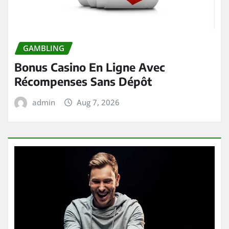
GAMBLING
Bonus Casino En Ligne Avec
Récompenses Sans Dépôt
admin
Aug 7, 2026