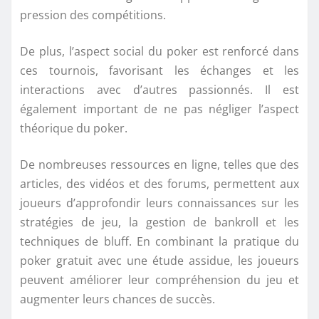
pression des compétitions.
De plus, l’aspect social du poker est renforcé dans
ces tournois, favorisant les échanges et les
interactions avec d’autres passionnés. Il est
également important de ne pas négliger l’aspect
théorique du poker.
De nombreuses ressources en ligne, telles que des
articles, des vidéos et des forums, permettent aux
joueurs d’approfondir leurs connaissances sur les
stratégies de jeu, la gestion de bankroll et les
techniques de bluff. En combinant la pratique du
poker gratuit avec une étude assidue, les joueurs
peuvent améliorer leur compréhension du jeu et
augmenter leurs chances de succès.