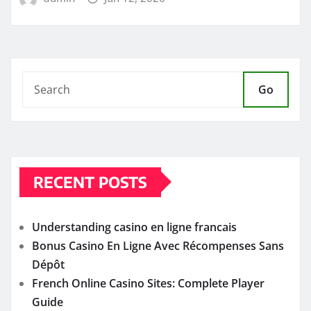
Go
RECENT POSTS
Understanding casino en ligne francais
Bonus Casino En Ligne Avec Récompenses Sans
Dépôt
French Online Casino Sites: Complete Player
Guide