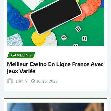
GAMBLING
Meilleur Casino En Ligne France Avec
Jeux Variés
admin
Jul 23, 2026