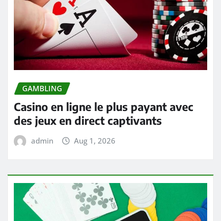
GAMBLING
Casino en ligne le plus payant avec
des jeux en direct captivants
admin
Aug 1, 2026