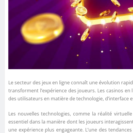
Le secteur des jeux en ligne connaît une évolution rap
transforment l’expérience des joueurs. Les casinos en l
des utilisateurs en matière de technologie, d’interface e
Les nouvelles technologies, comme la réalité virtuel
essentiel dans la manière dont les joueurs interagissen
une expérience plus engageante. L’une des tendances m