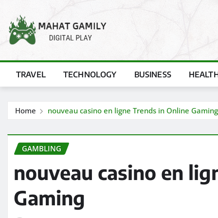
Skip
to
content
TRAVEL
TECHNOLOGY
BUSINESS
HEALT
Home
nouveau casino en ligne Trends in Online Gaming
GAMBLING
nouveau casino en lig
Gaming