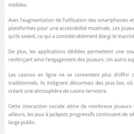
mobiles.
Avec l’augmentation de l’utilisation des smartphones et
plateformes pour une accessibilité maximale. Les joueu
qu’ils soient, ce qui a considérablement élargi le marché
De plus, les applications dédiées permettent une navi
renforçant ainsi l’engagement des joueurs. Un autre aspe
Les casinos en ligne ne se contentent plus d’offrir
traditionnels. Ils intègrent désormais des jeux live, o
créant une atmosphère de casino terrestre.
Cette interaction sociale attire de nombreux joueurs
ailleurs, les jeux à jackpots progressifs continuent de 
large public.