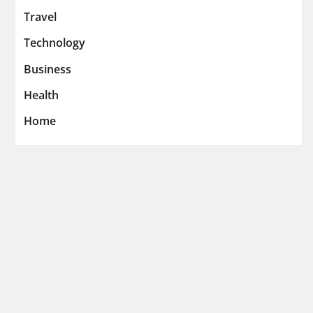
Travel
Technology
Business
Health
Home