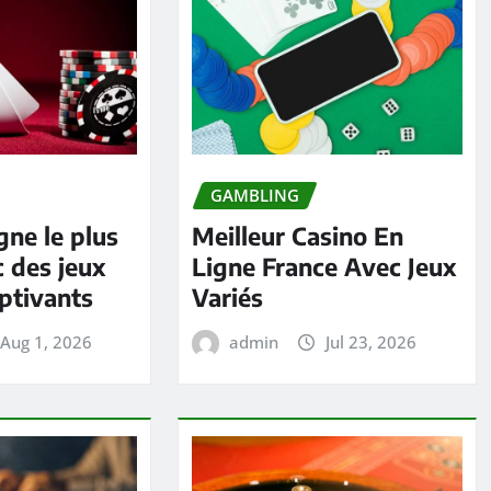
GAMBLING
gne le plus
Meilleur Casino En
 des jeux
Ligne France Avec Jeux
aptivants
Variés
Aug 1, 2026
admin
Jul 23, 2026