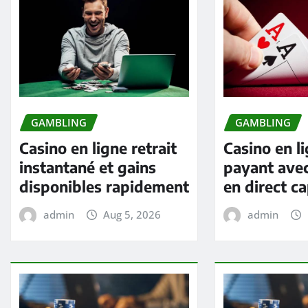
GAMBLING
GAMBLING
Casino en ligne retrait
Casino en li
instantané et gains
payant avec
disponibles rapidement
en direct c
admin
Aug 5, 2026
admin