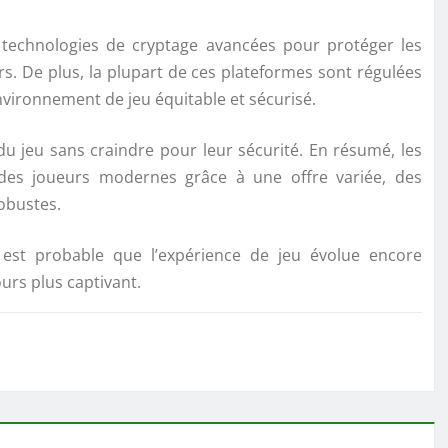
 technologies de cryptage avancées pour protéger les
rs. De plus, la plupart de ces plateformes sont régulées
nvironnement de jeu équitable et sécurisé.
 du jeu sans craindre pour leur sécurité. En résumé, les
des joueurs modernes grâce à une offre variée, des
obustes.
l est probable que l’expérience de jeu évolue encore
urs plus captivant.