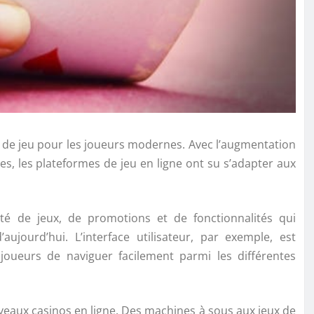
ce de jeu pour les joueurs modernes. Avec l’augmentation
ies, les plateformes de jeu en ligne ont su s’adapter aux
té de jeux, de promotions et de fonctionnalités qui
aujourd’hui. L’interface utilisateur, par exemple, est
joueurs de naviguer facilement parmi les différentes
uveaux casinos en ligne. Des machines à sous aux jeux de