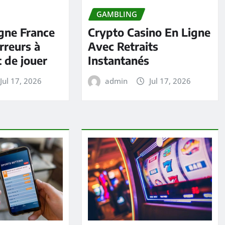
GAMBLING
igne France
Crypto Casino En Ligne
erreurs à
Avec Retraits
t de jouer
Instantanés
Jul 17, 2026
admin
Jul 17, 2026