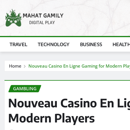
Skip
to
content
TRAVEL
TECHNOLOGY
BUSINESS
HEALT
Home
Nouveau Casino En Ligne Gaming for Modern Pla
GAMBLING
Nouveau Casino En Li
Modern Players