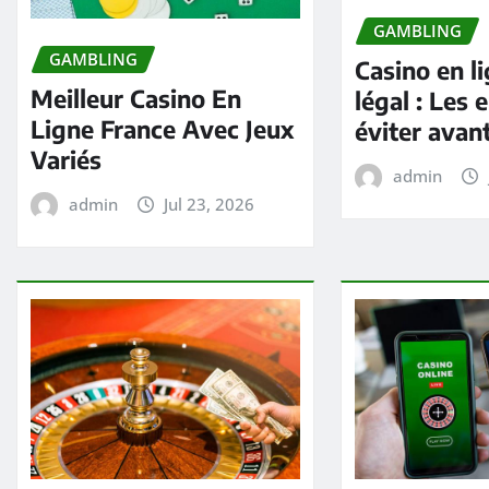
GAMBLING
GAMBLING
Casino en l
Meilleur Casino En
légal : Les 
Ligne France Avec Jeux
éviter avan
Variés
admin
admin
Jul 23, 2026