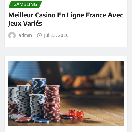
GAMBLING
Meilleur Casino En Ligne France Avec
Jeux Variés
admin
Jul 23, 2026