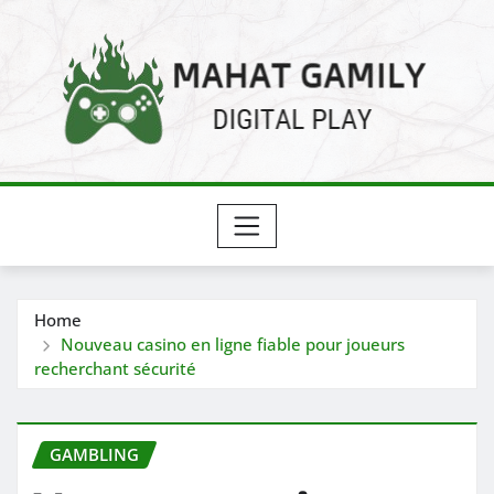
Skip
to
content
Home
Nouveau casino en ligne fiable pour joueurs
recherchant sécurité
GAMBLING