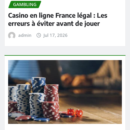
GAMBLING
Casino en ligne France légal : Les
erreurs à éviter avant de jouer
admin
Jul 17, 2026