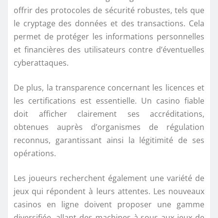
offrir des protocoles de sécurité robustes, tels que
le cryptage des données et des transactions. Cela
permet de protéger les informations personnelles
et financières des utilisateurs contre d’éventuelles
cyberattaques.
De plus, la transparence concernant les licences et
les certifications est essentielle. Un casino fiable
doit afficher clairement ses accréditations,
obtenues auprès d’organismes de régulation
reconnus, garantissant ainsi la légitimité de ses
opérations.
Les joueurs recherchent également une variété de
jeux qui répondent à leurs attentes. Les nouveaux
casinos en ligne doivent proposer une gamme
diversifiée, allant des machines à sous aux jeux de