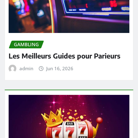
GAMBLING
Les Meilleurs Guides pour Parieurs
admin
Jun 16, 2026