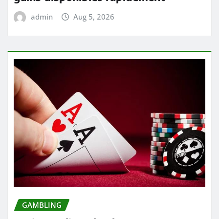
admin
Aug 5, 2026
GAMBLING