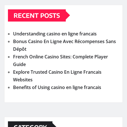
RECENT POSTS
Understanding casino en ligne francais
Bonus Casino En Ligne Avec Récompenses Sans
Dépôt
French Online Casino Sites: Complete Player
Guide
Explore Trusted Casino En Ligne Francais
Websites
Benefits of Using casino en ligne francais