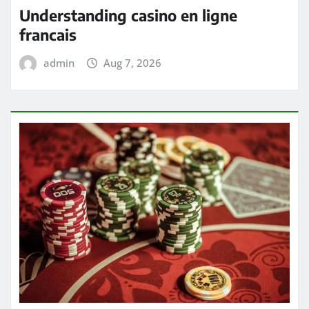
Understanding casino en ligne
francais
admin
Aug 7, 2026