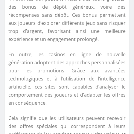
des bonus de dépôt généreux, voire des
récompenses sans dépôt. Ces bonus permettent
aux joueurs d’explorer différents jeux sans risquer
trop d’argent, favorisant ainsi une meilleure
expérience et un engagement prolongé.
En outre, les casinos en ligne de nouvelle
génération adoptent des approches personnalisées
pour les promotions. Grâce aux avancées
technologiques et à l’utilisation de l’intelligence
artificielle, ces sites sont capables d’analyser le
comportement des joueurs et d’adapter les offres
en conséquence.
Cela signifie que les utilisateurs peuvent recevoir
des offres spéciales qui correspondent à leurs