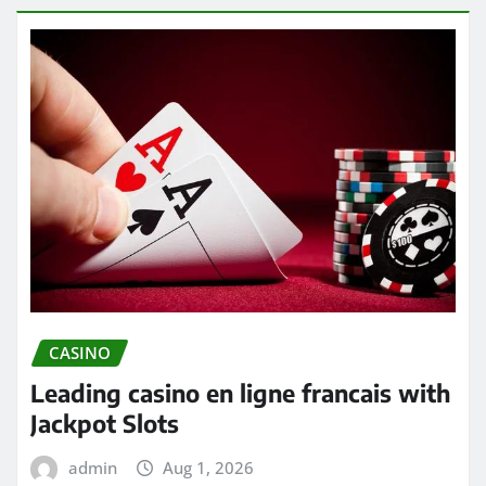
CASINO
Leading casino en ligne francais with
Jackpot Slots
admin
Aug 1, 2026