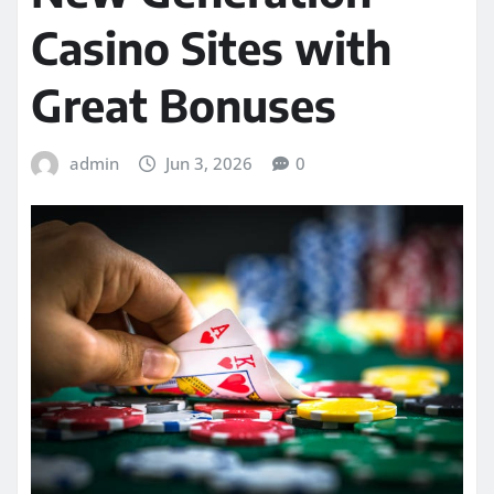
Casino Sites with
Great Bonuses
admin
Jun 3, 2026
0