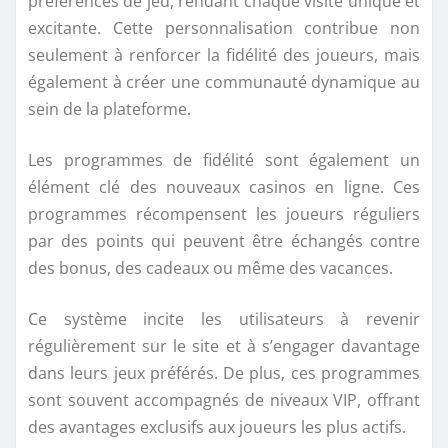
préférences de jeu, rendant chaque visite unique et
excitante. Cette personnalisation contribue non
seulement à renforcer la fidélité des joueurs, mais
également à créer une communauté dynamique au
sein de la plateforme.
Les programmes de fidélité sont également un
élément clé des nouveaux casinos en ligne. Ces
programmes récompensent les joueurs réguliers
par des points qui peuvent être échangés contre
des bonus, des cadeaux ou même des vacances.
Ce système incite les utilisateurs à revenir
régulièrement sur le site et à s’engager davantage
dans leurs jeux préférés. De plus, ces programmes
sont souvent accompagnés de niveaux VIP, offrant
des avantages exclusifs aux joueurs les plus actifs.