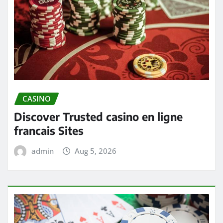
CASINO
Discover Trusted casino en ligne
francais Sites
admin
Aug 5, 2026