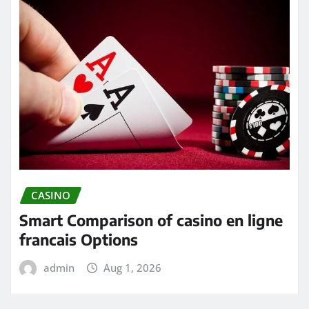
CASINO
Smart Comparison of casino en ligne
francais Options
admin
Aug 1, 2026