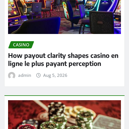
CASINO
How payout clarity shapes casino en
ligne le plus payant perception
admin
Aug 5, 2026