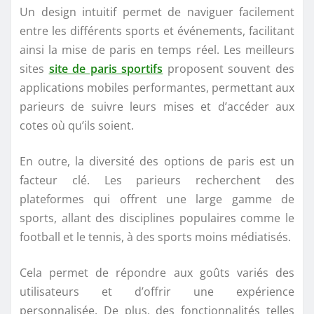
Un design intuitif permet de naviguer facilement
entre les différents sports et événements, facilitant
ainsi la mise de paris en temps réel. Les meilleurs
sites
site de paris sportifs
proposent souvent des
applications mobiles performantes, permettant aux
parieurs de suivre leurs mises et d’accéder aux
cotes où qu’ils soient.
En outre, la diversité des options de paris est un
facteur clé. Les parieurs recherchent des
plateformes qui offrent une large gamme de
sports, allant des disciplines populaires comme le
football et le tennis, à des sports moins médiatisés.
Cela permet de répondre aux goûts variés des
utilisateurs et d’offrir une expérience
personnalisée. De plus, des fonctionnalités telles