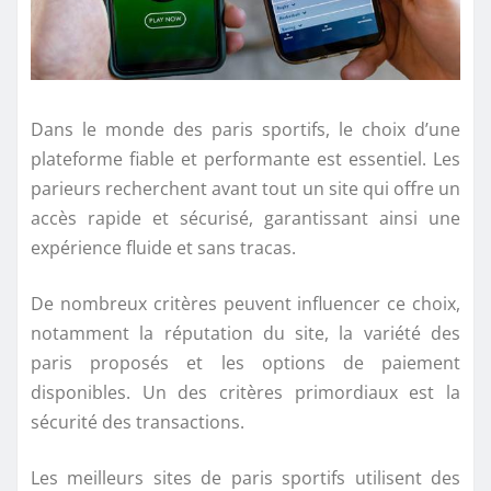
Dans le monde des paris sportifs, le choix d’une
plateforme fiable et performante est essentiel. Les
parieurs recherchent avant tout un site qui offre un
accès rapide et sécurisé, garantissant ainsi une
expérience fluide et sans tracas.
De nombreux critères peuvent influencer ce choix,
notamment la réputation du site, la variété des
paris proposés et les options de paiement
disponibles. Un des critères primordiaux est la
sécurité des transactions.
Les meilleurs sites de paris sportifs utilisent des