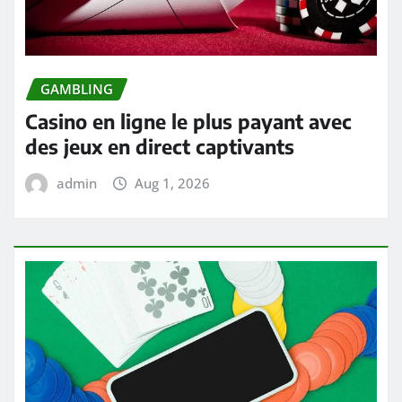
GAMBLING
Casino en ligne le plus payant avec
des jeux en direct captivants
admin
Aug 1, 2026