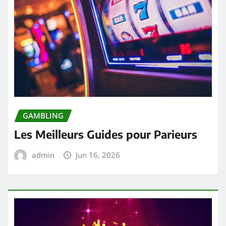
GAMBLING
Les Meilleurs Guides pour Parieurs
admin
Jun 16, 2026