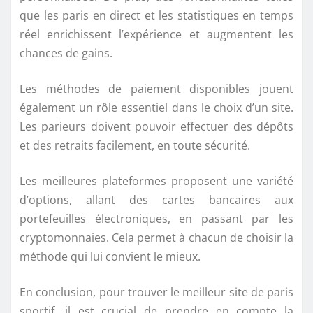
que les paris en direct et les statistiques en temps
réel enrichissent l’expérience et augmentent les
chances de gains.
Les méthodes de paiement disponibles jouent
également un rôle essentiel dans le choix d’un site.
Les parieurs doivent pouvoir effectuer des dépôts
et des retraits facilement, en toute sécurité.
Les meilleures plateformes proposent une variété
d’options, allant des cartes bancaires aux
portefeuilles électroniques, en passant par les
cryptomonnaies. Cela permet à chacun de choisir la
méthode qui lui convient le mieux.
En conclusion, pour trouver le meilleur site de paris
sportif, il est crucial de prendre en compte la