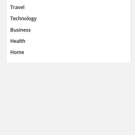
Travel
Technology
Business
Health
Home