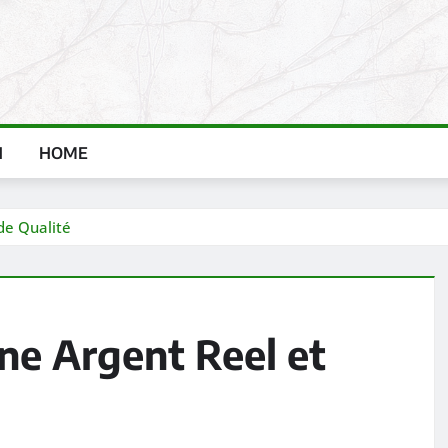
H
HOME
de Qualité
gne Argent Reel et