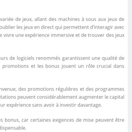
ariée de jeux, allant des machines à sous aux jeux de
oublier les jeux en direct qui permettent d’interagir avec
de vivre une expérience immersive et de trouver des jeux
seurs de logiciels renommés garantissent une qualité de
s promotions et les bonus jouent un rôle crucial dans
ienvenue, des promotions régulières et des programmes
ncitations peuvent considérablement augmenter le capital
eur expérience sans avoir à investir davantage.
des bonus, car certaines exigences de mise peuvent être
ndispensable.