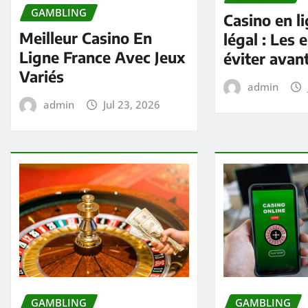
GAMBLING
Casino en l
Meilleur Casino En
légal : Les 
Ligne France Avec Jeux
éviter avan
Variés
admin
admin
Jul 23, 2026
GAMBLING
GAMBLING