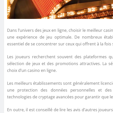
Dans l’univers des jeux en ligne, choisir le meilleur casi
une expérience de jeu optimale. De nombreux établi
essentiel de se concentrer sur ceux qui offrent à la fois s
Les joueurs recherchent souvent des plateformes qui
sélection de jeux et des promotions attractives. La sé
choix d’un casino en ligne.
Les meilleurs établissements sont généralement licenci
une protection des données personnelles et des t
technologies de cryptage avancées pour garantir que les
En outre, il est conseillé de lire les avis d’autres joue