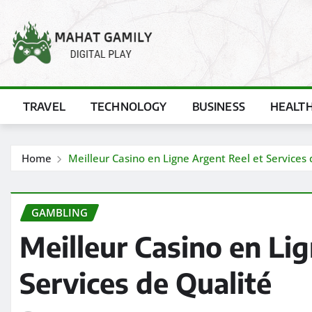
Skip
to
content
TRAVEL
TECHNOLOGY
BUSINESS
HEALT
Home
Meilleur Casino en Ligne Argent Reel et Services 
GAMBLING
Meilleur Casino en Li
Services de Qualité