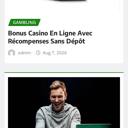
GAMBLING
Bonus Casino En Ligne Avec
Récompenses Sans Dépôt
admin
Aug 7, 2026