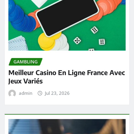
GAMBLING
Meilleur Casino En Ligne France Avec
Jeux Variés
admin
Jul 23, 2026