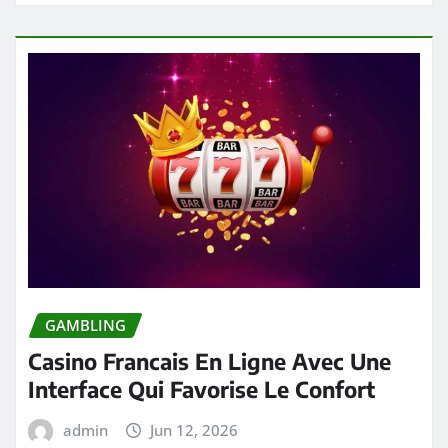
GAMBLING
Casino Francais En Ligne Avec Une
Interface Qui Favorise Le Confort
admin
Jun 12, 2026