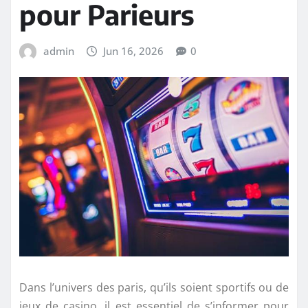
pour Parieurs
admin
Jun 16, 2026
0
Dans l’univers des paris, qu’ils soient sportifs ou de
jeux de casino, il est essentiel de s’informer pour