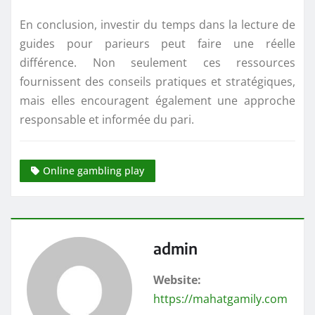
En conclusion, investir du temps dans la lecture de
guides pour parieurs peut faire une réelle
différence. Non seulement ces ressources
fournissent des conseils pratiques et stratégiques,
mais elles encouragent également une approche
responsable et informée du pari.
Online gambling play
admin
Website:
https://mahatgamily.com