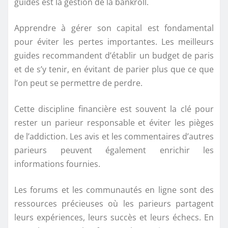
guides est la gestion de la bankroll.
Apprendre à gérer son capital est fondamental
pour éviter les pertes importantes. Les meilleurs
guides recommandent d’établir un budget de paris
et de s’y tenir, en évitant de parier plus que ce que
l’on peut se permettre de perdre.
Cette discipline financière est souvent la clé pour
rester un parieur responsable et éviter les pièges
de l’addiction. Les avis et les commentaires d’autres
parieurs peuvent également enrichir les
informations fournies.
Les forums et les communautés en ligne sont des
ressources précieuses où les parieurs partagent
leurs expériences, leurs succès et leurs échecs. En