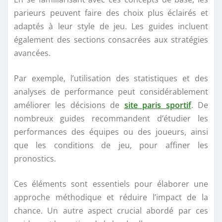
parieurs peuvent faire des choix plus éclairés et
adaptés à leur style de jeu. Les guides incluent
également des sections consacrées aux stratégies
avancées.
Par exemple, l’utilisation des statistiques et des
analyses de performance peut considérablement
améliorer les décisions de
site paris sportif
. De
nombreux guides recommandent d’étudier les
performances des équipes ou des joueurs, ainsi
que les conditions de jeu, pour affiner les
pronostics.
Ces éléments sont essentiels pour élaborer une
approche méthodique et réduire l’impact de la
chance. Un autre aspect crucial abordé par ces