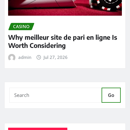
CASINO
Why meilleur site de pari en ligne Is
Worth Considering
admin
Jul 27, 2026
Go