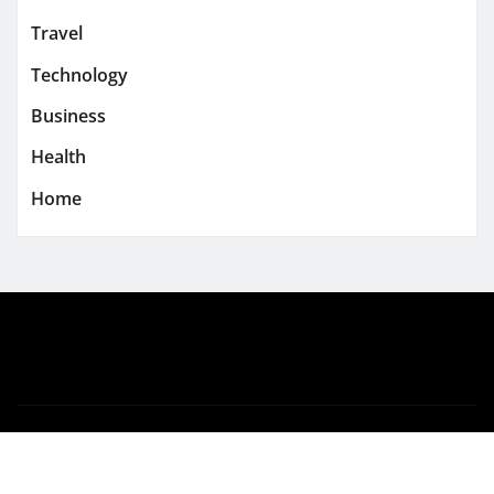
Travel
Technology
Business
Health
Home
Copyright © | All rights reserved | Mahatgamily
|
News
Digest
by
ThemeArile