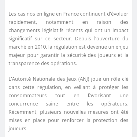
Les casinos en ligne en France continuent d’évoluer
rapidement, notamment en raison des
changements législatifs récents qui ont un impact
significatif sur ce secteur. Depuis l’ouverture du
marché en 2010, la régulation est devenue un enjeu
majeur pour garantir la sécurité des joueurs et la
transparence des opérations.
L’Autorité Nationale des Jeux (ANJ) joue un rôle clé
dans cette régulation, en veillant à protéger les
consommateurs tout en favorisant une
concurrence saine entre les opérateurs.
Récemment, plusieurs nouvelles mesures ont été
mises en place pour renforcer la protection des
joueurs.