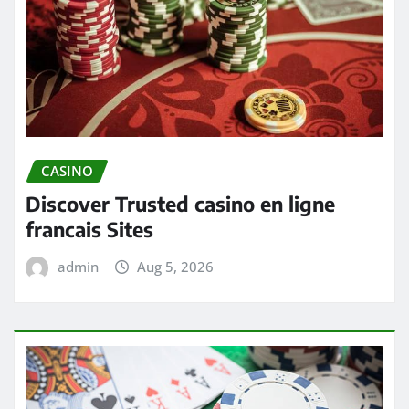
CASINO
Discover Trusted casino en ligne
francais Sites
admin
Aug 5, 2026