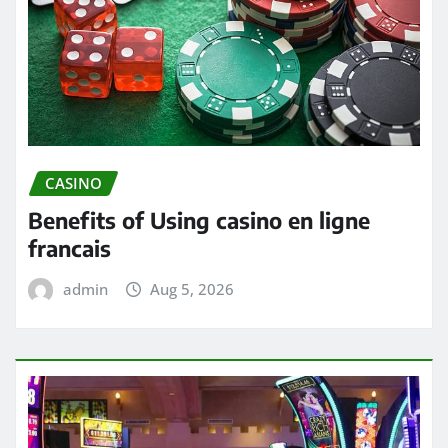
CASINO
Benefits of Using casino en ligne
francais
admin
Aug 5, 2026