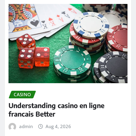
CASINO
Understanding casino en ligne
francais Better
admin
Aug 4, 2026