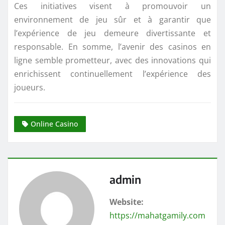
Ces initiatives visent à promouvoir un
environnement de jeu sûr et à garantir que
l’expérience de jeu demeure divertissante et
responsable. En somme, l’avenir des casinos en
ligne semble prometteur, avec des innovations qui
enrichissent continuellement l’expérience des
joueurs.
Online Casino
admin
Website:
https://mahatgamily.com