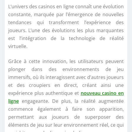
L’univers des casinos en ligne connaît une évolution
constante, marquée par l’émergence de nouvelles
tendances qui transforment l’expérience des
joueurs. L’une des évolutions les plus marquantes
est l’intégration de la technologie de réalité
virtuelle.
Grâce à cette innovation, les utilisateurs peuvent
plonger dans des environnements de jeu
immersifs, où ils interagissent avec d’autres joueurs
et des croupiers en direct, créant ainsi une
expérience plus authentique et
nouveau casino en
ligne
engageante. De plus, la réalité augmentée
commence également à faire son apparition,
permettant aux joueurs de superposer des
éléments de jeu sur leur environnement réel, ce qui