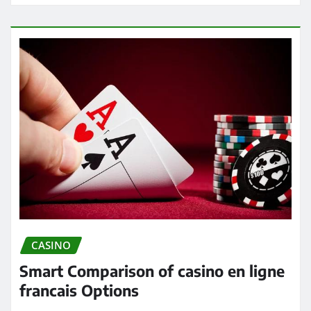
CASINO
Smart Comparison of casino en ligne
francais Options