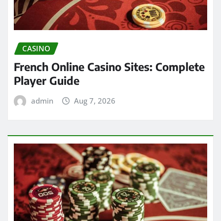
CASINO
French Online Casino Sites: Complete
Player Guide
admin
Aug 7, 2026