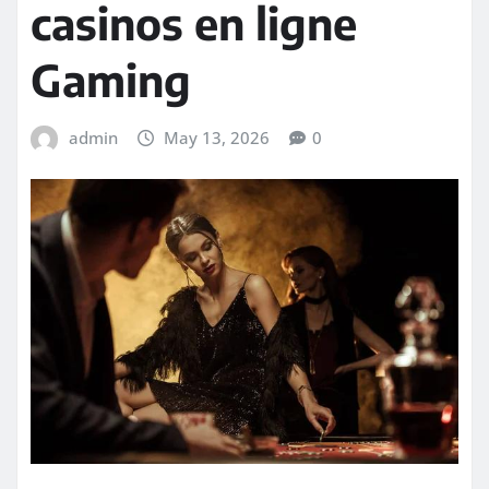
casinos en ligne
Gaming
admin
May 13, 2026
0