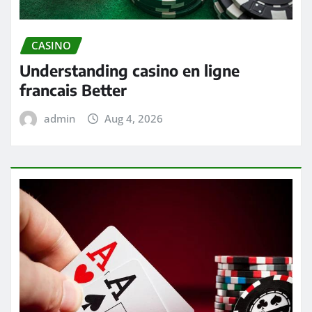
CASINO
Understanding casino en ligne
francais Better
admin
Aug 4, 2026