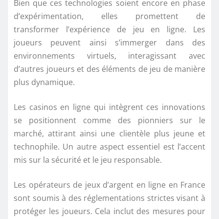
Bien que ces technologies soient encore en phase
d’expérimentation, elles promettent de
transformer l’expérience de jeu en ligne. Les
joueurs peuvent ainsi s’immerger dans des
environnements virtuels, interagissant avec
d’autres joueurs et des éléments de jeu de manière
plus dynamique.
Les casinos en ligne qui intègrent ces innovations
se positionnent comme des pionniers sur le
marché, attirant ainsi une clientèle plus jeune et
technophile. Un autre aspect essentiel est l’accent
mis sur la sécurité et le jeu responsable.
Les opérateurs de jeux d’argent en ligne en France
sont soumis à des réglementations strictes visant à
protéger les joueurs. Cela inclut des mesures pour