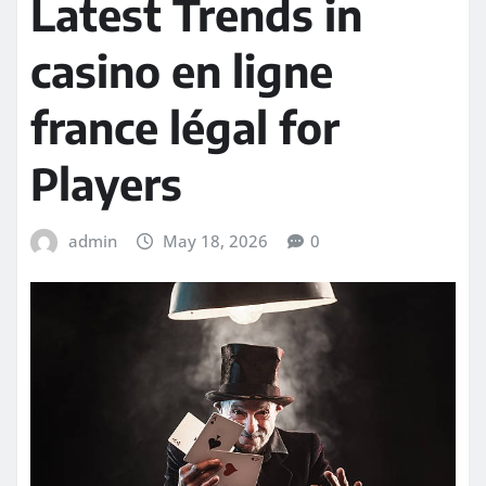
Latest Trends in
casino en ligne
france légal for
Players
admin
May 18, 2026
0