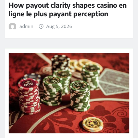
How payout clarity shapes casino en
ligne le plus payant perception
admin
Aug 5, 2026