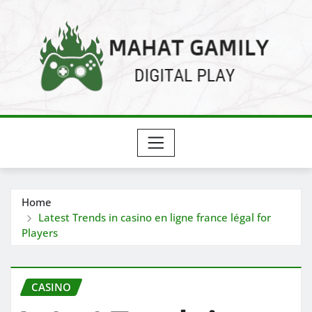
Skip
to
content
Home
Latest Trends in casino en ligne france légal for
Players
CASINO