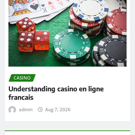
CASINO
Understanding casino en ligne
francais
admin
Aug 7, 2026