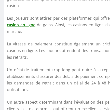
casino.
Les joueurs sont attirés par des plateformes qui offr
casino en ligne
de gains. Ainsi, les casinos en ligne 
marché.
La vitesse de paiement constitue également un crit
casinos en ligne. Les joueurs attendent des transactio
les retraits.
Un délai de traitement trop long peut nuire à la répu
établissements d’assurer des délais de paiement compéti
les demandes de retrait dans un délai de 24 à 48 h
utilisateurs.
Un autre aspect déterminant dans l’évaluation des per
clients. Les plateformes qui offrent un excellent servi