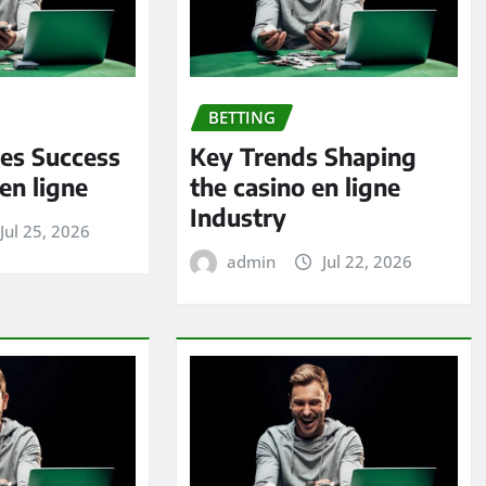
BETTING
es Success
Key Trends Shaping
en ligne
the casino en ligne
Industry
Jul 25, 2026
admin
Jul 22, 2026