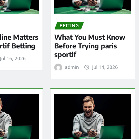
BETTING
line Matters
What You Must Know
rtif Betting
Before Trying paris
sportif
Jul 16, 2026
admin
Jul 14, 2026