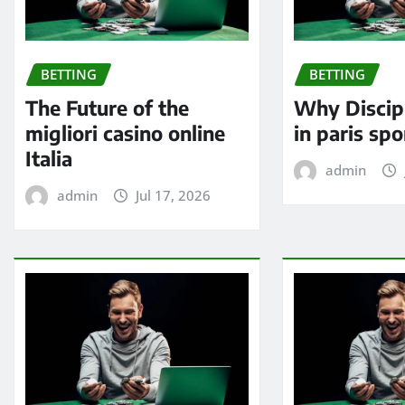
BETTING
BETTING
The Future of the
Why Discip
migliori casino online
in paris spo
Italia
admin
admin
Jul 17, 2026