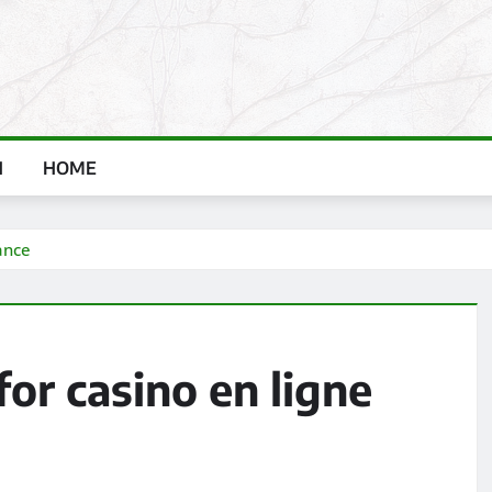
H
HOME
ance
or casino en ligne