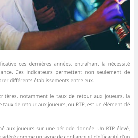
icative ces dernières années, entraînant la nécessité
mance. Ces indicateurs permettent non seulement de
arer différents établissements entre eux.
critères, notamment le taux de retour aux joueurs, la
 Le taux de retour aux joueurs, ou RTP, est un élément clé
rné aux joueurs sur une période donnée. Un RTP élevé,
sidéré comme un signe de confiance et d’efficacité d’un