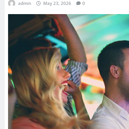
admin
May 23, 2026
0