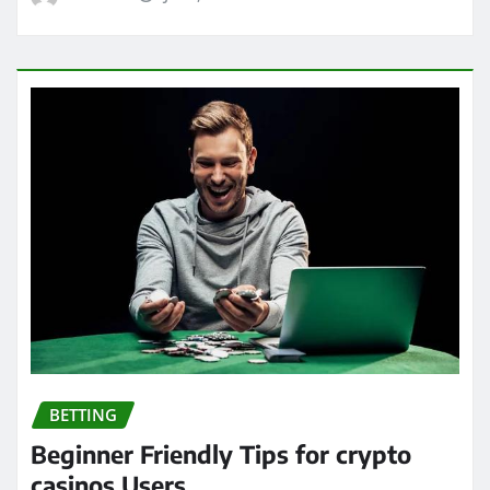
BETTING
Beginner Friendly Tips for crypto
casinos Users