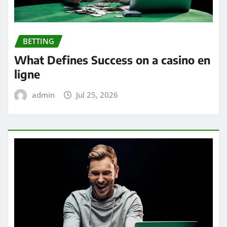
BETTING
What Defines Success on a casino en
ligne
admin
Jul 25, 2026