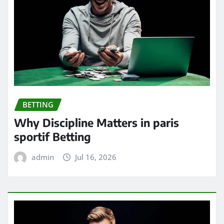
BETTING
Why Discipline Matters in paris
sportif Betting
admin
Jul 16, 2026