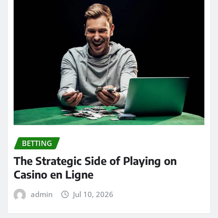
BETTING
The Strategic Side of Playing on
Casino en Ligne
admin
Jul 10, 2026