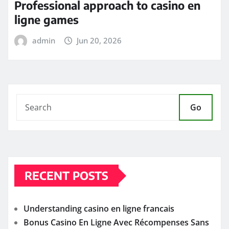
Professional approach to casino en
ligne games
admin
Jun 20, 2026
Go
RECENT POSTS
Understanding casino en ligne francais
Bonus Casino En Ligne Avec Récompenses Sans