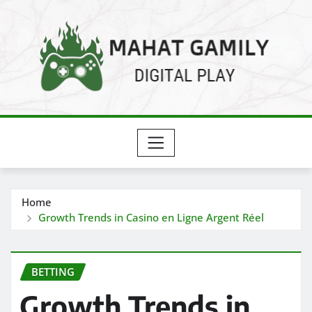
Skip
to
content
Home
Growth Trends in Casino en Ligne Argent Réel
BETTING
Growth Trends in