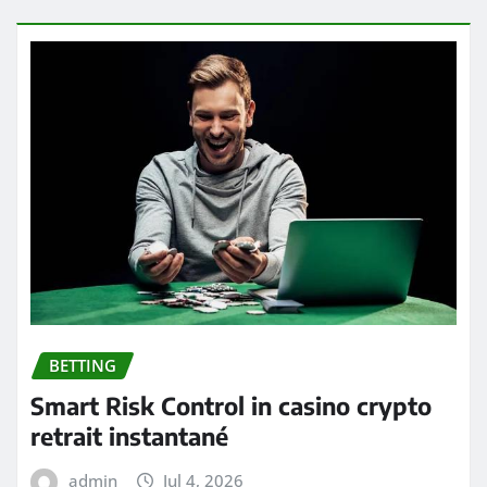
BETTING
Smart Risk Control in casino crypto
retrait instantané
admin
Jul 4, 2026