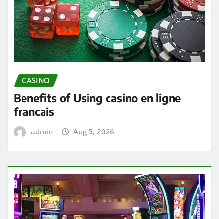
CASINO
Benefits of Using casino en ligne
francais
admin
Aug 5, 2026