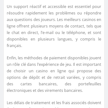
Un support réactif et accessible est essentiel pour
résoudre rapidement les problèmes ou répondre
aux questions des joueurs. Les meilleurs casinos en
ligne offrent plusieurs moyens de contact, tels que
le chat en direct, l’e-mail ou le téléphone, et sont
disponibles en plusieurs langues, y compris le
français.
Enfin, les méthodes de paiement disponibles jouent
un rôle clé dans l’expérience de jeu. Il est important
de choisir un casino en ligne qui propose des
options de dépôt et de retrait variées, y compris
des cartes bancaires, des portefeuilles
électroniques et des virements bancaires.
Les délais de traitement et les frais associés doivent