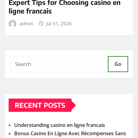
Expert Tips for Choosing casino en
ligne francais
admin
Jul 31, 2026
Go
RECENT POSTS
Understanding casino en ligne francais
Bonus Casino En Ligne Avec Récompenses Sans