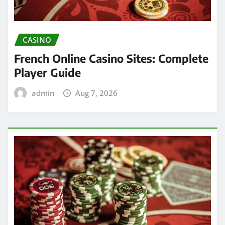
CASINO
French Online Casino Sites: Complete
Player Guide
admin
Aug 7, 2026