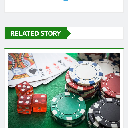
RELATED STORY