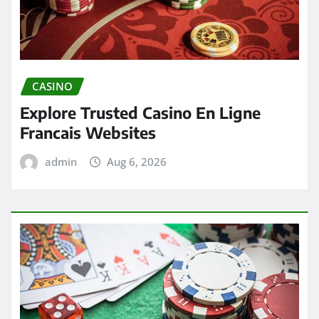
CASINO
Explore Trusted Casino En Ligne
Francais Websites
admin
Aug 6, 2026