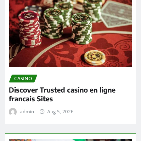
CASINO
Discover Trusted casino en ligne
francais Sites
admin
Aug 5, 2026