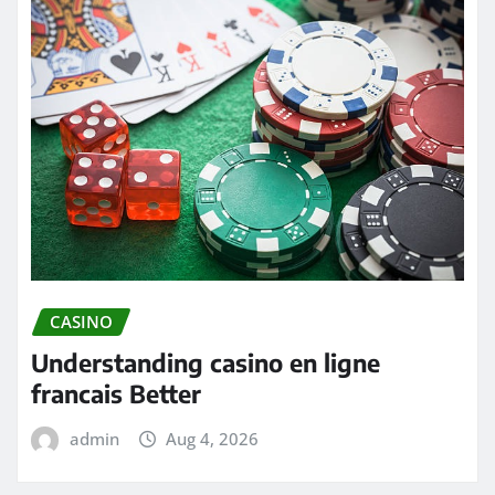
CASINO
Understanding casino en ligne
francais Better
admin
Aug 4, 2026