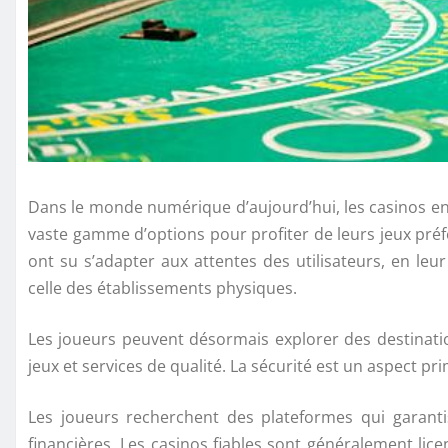
Dans le monde numérique d’aujourd’hui, les casinos en l
vaste gamme d’options pour profiter de leurs jeux préfé
ont su s’adapter aux attentes des utilisateurs, en le
celle des établissements physiques.
Les joueurs peuvent désormais explorer des destination
jeux et services de qualité. La sécurité est un aspect pr
Les joueurs recherchent des plateformes qui garanti
financières. Les casinos fiables sont généralement lic