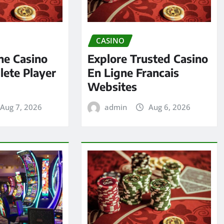
CASINO
ne Casino
Explore Trusted Casino
lete Player
En Ligne Francais
Websites
Aug 7, 2026
admin
Aug 6, 2026