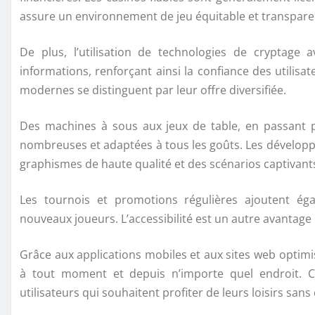
assure un environnement de jeu équitable et transpare
De plus, l’utilisation de technologies de cryptage 
informations, renforçant ainsi la confiance des utilisat
modernes se distinguent par leur offre diversifiée.
Des machines à sous aux jeux de table, en passant pa
nombreuses et adaptées à tous les goûts. Les dévelo
graphismes de haute qualité et des scénarios captivants,
Les tournois et promotions régulières ajoutent ég
nouveaux joueurs. L’accessibilité est un autre avantage
Grâce aux applications mobiles et aux sites web optimi
à tout moment et depuis n’importe quel endroit. Cet
utilisateurs qui souhaitent profiter de leurs loisirs san