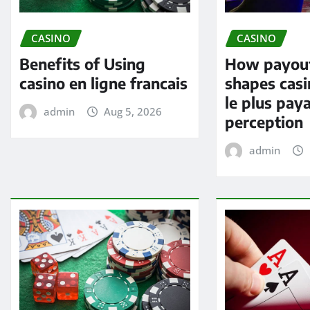
CASINO
CASINO
Benefits of Using
How payout
casino en ligne francais
shapes casi
le plus pay
admin
Aug 5, 2026
perception
admin