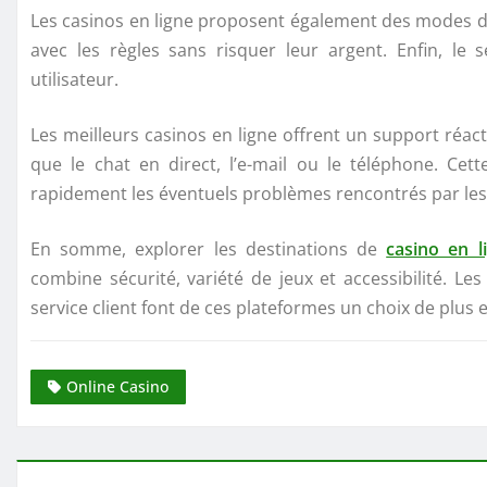
Les casinos en ligne proposent également des modes de 
avec les règles sans risquer leur argent. Enfin, le s
utilisateur.
Les meilleurs casinos en ligne offrent un support réacti
que le chat en direct, l’e-mail ou le téléphone. Cet
rapidement les éventuels problèmes rencontrés par les 
En somme, explorer les destinations de
casino en l
combine sécurité, variété de jeux et accessibilité. L
service client font de ces plateformes un choix de plus 
Online Casino