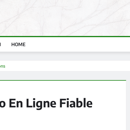
H
HOME
ons
 En Ligne Fiable