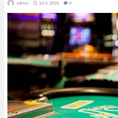
admin
Jul 3, 2026
0