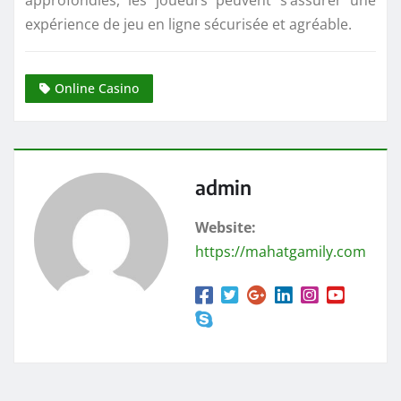
expérience de jeu en ligne sécurisée et agréable.
Online Casino
admin
Website:
https://mahatgamily.com