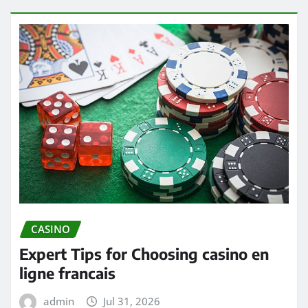
CASINO
Expert Tips for Choosing casino en
ligne francais
admin
Jul 31, 2026