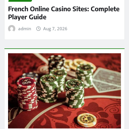
French Online Casino Sites: Complete
Player Guide
admin
Aug 7, 2026