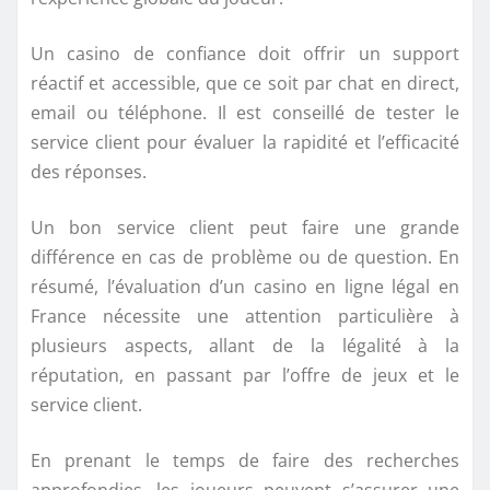
Un casino de confiance doit offrir un support
réactif et accessible, que ce soit par chat en direct,
email ou téléphone. Il est conseillé de tester le
service client pour évaluer la rapidité et l’efficacité
des réponses.
Un bon service client peut faire une grande
différence en cas de problème ou de question. En
résumé, l’évaluation d’un casino en ligne légal en
France nécessite une attention particulière à
plusieurs aspects, allant de la légalité à la
réputation, en passant par l’offre de jeux et le
service client.
En prenant le temps de faire des recherches
approfondies, les joueurs peuvent s’assurer une