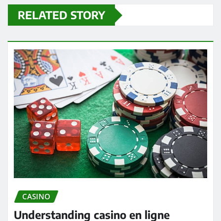
RELATED STORY
CASINO
Understanding casino en ligne