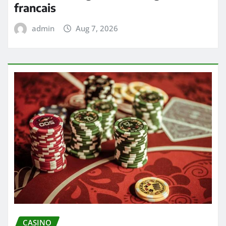
francais
admin
Aug 7, 2026
CASINO