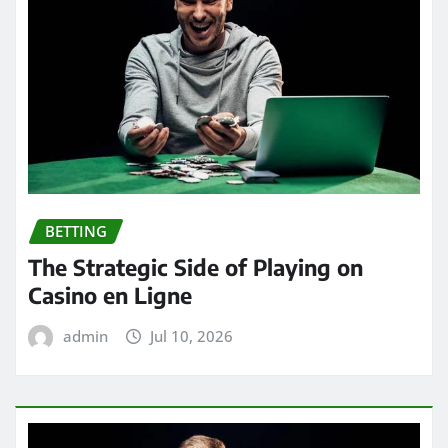
BETTING
The Strategic Side of Playing on
Casino en Ligne
admin
Jul 10, 2026