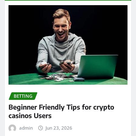
BETTING
Beginner Friendly Tips for crypto
casinos Users
admin
Jun 23, 2026