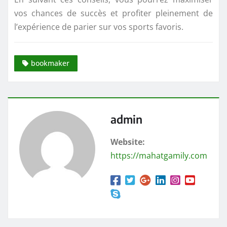
vos chances de succès et profiter pleinement de
l’expérience de parier sur vos sports favoris.
bookmaker
admin
Website:
https://mahatgamily.com