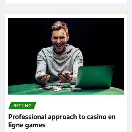
BETTING
Professional approach to casino en
ligne games