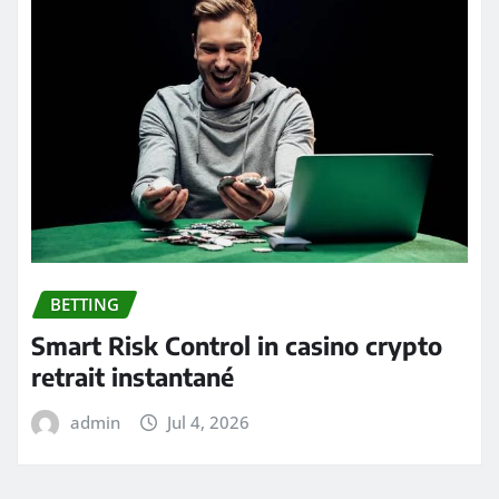
BETTING
Smart Risk Control in casino crypto
retrait instantané
admin
Jul 4, 2026