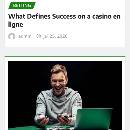
BETTING
What Defines Success on a casino en
ligne
admin
Jul 25, 2026