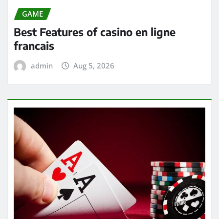
GAME
Best Features of casino en ligne
francais
admin
Aug 5, 2026