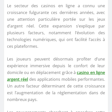
Le secteur des casinos en ligne a connu une
croissance fulgurante ces dernières années, avec
une attention particulière portée sur les jeux
d’argent réel. Cette expansion s’explique par
plusieurs facteurs, notamment l’évolution des
technologies numériques, qui ont facilité l’accès à
ces plateformes.
Les joueurs peuvent désormais profiter d’une
expérience immersive depuis le confort de leur
domicile ou en déplacement grâce à
casino en ligne
argent réel
des applications mobiles performantes.
Un autre facteur déterminant de cette croissance
est l’augmentation de la réglementation dans de
nombreux pays.