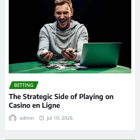
BETTING
The Strategic Side of Playing on
Casino en Ligne
admin
Jul 10, 2026