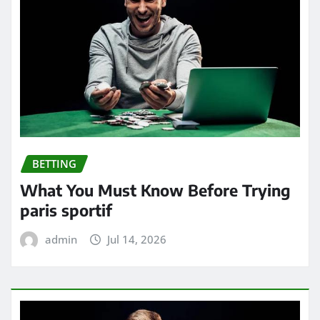
BETTING
What You Must Know Before Trying
paris sportif
admin
Jul 14, 2026