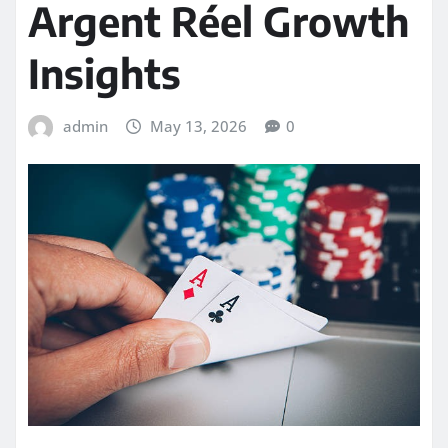
Argent Réel Growth
Insights
admin
May 13, 2026
0