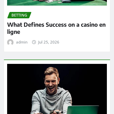
BETTING
What Defines Success on a casino en
ligne
admin
Jul 25, 2026