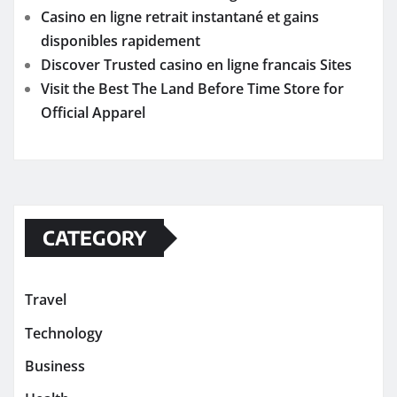
Casino en ligne retrait instantané et gains
disponibles rapidement
Discover Trusted casino en ligne francais Sites
Visit the Best The Land Before Time Store for
Official Apparel
CATEGORY
Travel
Technology
Business