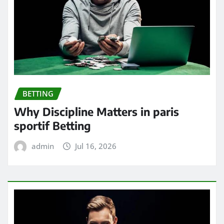
BETTING
Why Discipline Matters in paris
sportif Betting
admin
Jul 16, 2026