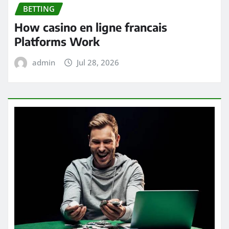
BETTING
How casino en ligne francais
Platforms Work
admin
Jul 28, 2026