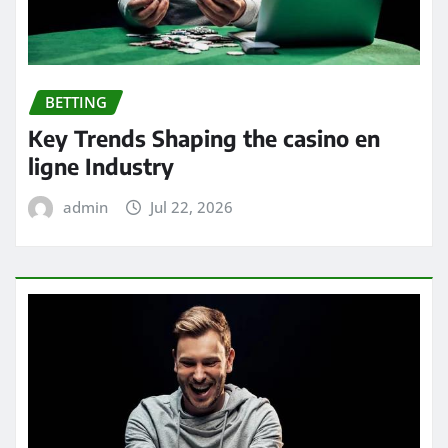
BETTING
Key Trends Shaping the casino en
ligne Industry
admin
Jul 22, 2026