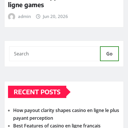
ligne games
admin
Jun 20, 2026
Go
RECENT POSTS
How payout clarity shapes casino en ligne le plus
payant perception
Best Features of casino en ligne francais