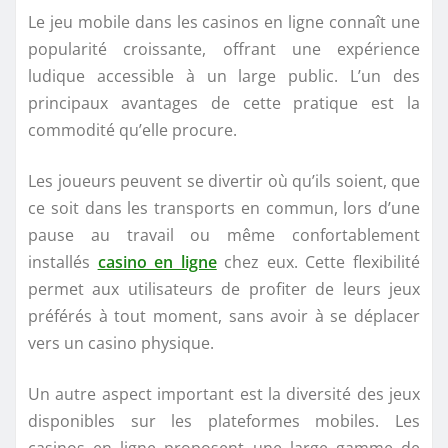
Le jeu mobile dans les casinos en ligne connaît une
popularité croissante, offrant une expérience
ludique accessible à un large public. L’un des
principaux avantages de cette pratique est la
commodité qu’elle procure.
Les joueurs peuvent se divertir où qu’ils soient, que
ce soit dans les transports en commun, lors d’une
pause au travail ou même confortablement
installés
casino en ligne
chez eux. Cette flexibilité
permet aux utilisateurs de profiter de leurs jeux
préférés à tout moment, sans avoir à se déplacer
vers un casino physique.
Un autre aspect important est la diversité des jeux
disponibles sur les plateformes mobiles. Les