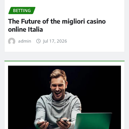
BETTING
The Future of the migliori casino
online Italia
admin
Jul 17, 2026