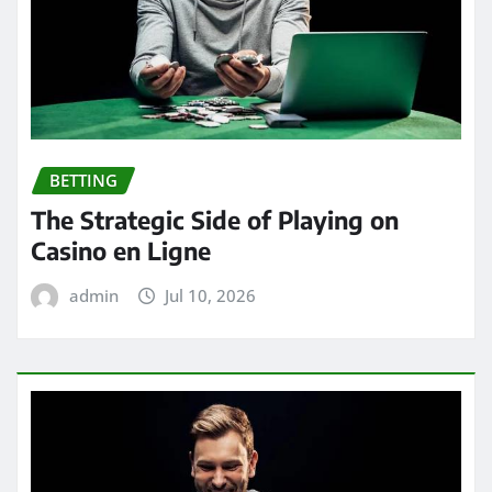
BETTING
The Strategic Side of Playing on
Casino en Ligne
admin
Jul 10, 2026