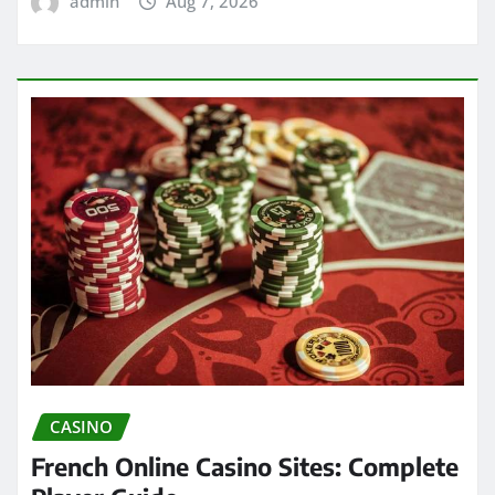
admin
Aug 7, 2026
CASINO
French Online Casino Sites: Complete