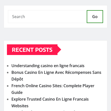
Go
RECENT POSTS
Understanding casino en ligne francais
Bonus Casino En Ligne Avec Récompenses Sans
Dépôt
French Online Casino Sites: Complete Player
Guide
Explore Trusted Casino En Ligne Francais
Websites