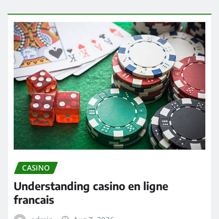
CASINO
Understanding casino en ligne
francais