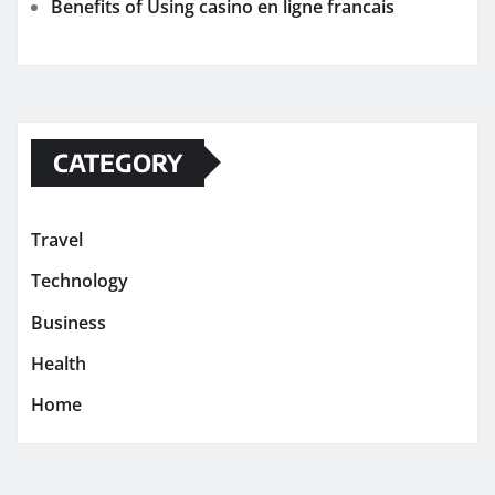
Benefits of Using casino en ligne francais
CATEGORY
Travel
Technology
Business
Health
Home