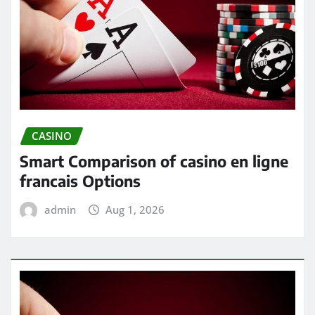
CASINO
Smart Comparison of casino en ligne
francais Options
admin
Aug 1, 2026