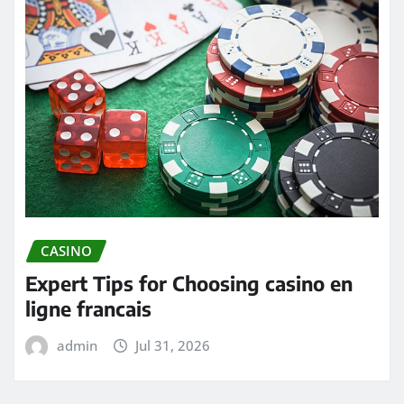
CASINO
Expert Tips for Choosing casino en
ligne francais
admin
Jul 31, 2026