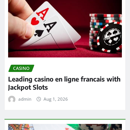
CASINO
Leading casino en ligne francais with
Jackpot Slots
admin
Aug 1, 2026