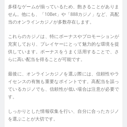
多様なゲームが揃っているため、飽きることがありま
せん。他にも、「10Bet」や「888カジノ」など、高配
当のオンラインカジノが多数存在します。
これらのカジノは、特にボーナスやプロモーションが
充実しており、プレイヤーにとって魅力的な環境を提
供しています。ボーナスをうまく活用することで、さ
らに高い配当を得ることが可能です。
最後に、オンラインカジノを選ぶ際には、信頼性やラ
イセンスの有無も重要なポイントです。高配当を謳っ
ているカジノでも、信頼性が低い場合は注意が必要で
す。
しっかりとした情報収集を行い、自分に合ったカジノ
を選ぶことが大切です。