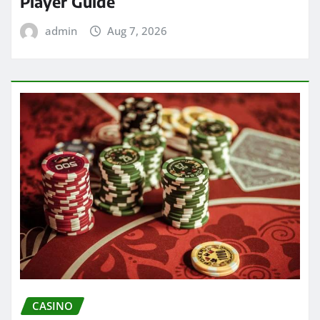
Player Guide
admin
Aug 7, 2026
CASINO