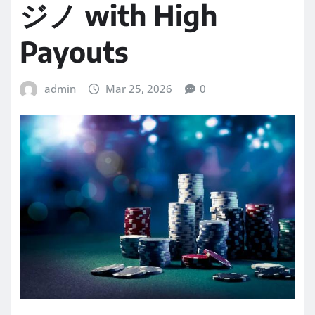
ジノ with High
Payouts
admin
Mar 25, 2026
0