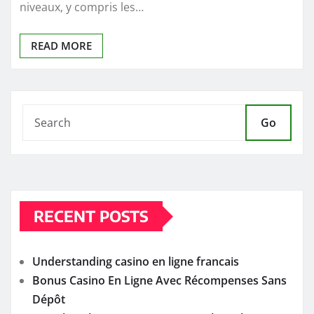
niveaux, y compris les…
READ MORE
Go
RECENT POSTS
Understanding casino en ligne francais
Bonus Casino En Ligne Avec Récompenses Sans
Dépôt