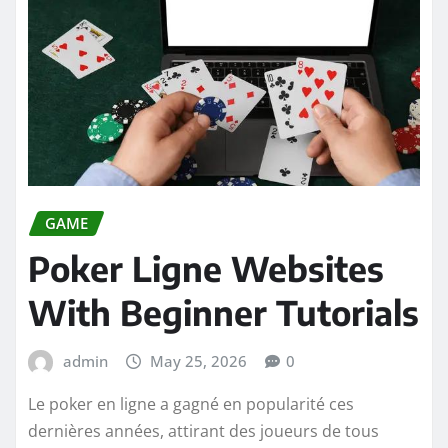
GAME
Poker Ligne Websites
With Beginner Tutorials
admin
May 25, 2026
0
Le poker en ligne a gagné en popularité ces
dernières années, attirant des joueurs de tous