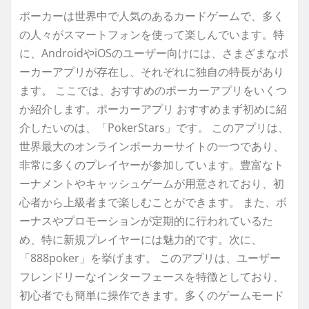
ポーカーは世界中で人気のあるカードゲームで、多く
の人々がスマートフォンを使って楽しんでいます。特
に、AndroidやiOSのユーザー向けには、さまざまなポ
ーカーアプリが存在し、それぞれに独自の特長があり
ます。 ここでは、おすすめのポーカーアプリをいくつ
か紹介します。ポーカーアプリ おすすめまず初めに紹
介したいのは、「PokerStars」です。 このアプリは、
世界最大のオンラインポーカーサイトの一つであり、
非常に多くのプレイヤーが参加しています。豊富なト
ーナメントやキャッシュゲームが用意されており、初
心者から上級者まで楽しむことができます。 また、ボ
ーナスやプロモーションが定期的に行われているた
め、特に新規プレイヤーには魅力的です。次に、
「888poker」を挙げます。 このアプリは、ユーザー
フレンドリーなインターフェースを特徴としており、
初心者でも簡単に操作できます。多くのゲームモード