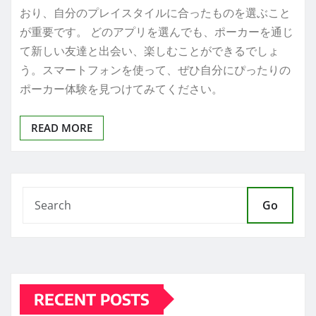
おり、自分のプレイスタイルに合ったものを選ぶこと
が重要です。 どのアプリを選んでも、ポーカーを通じ
て新しい友達と出会い、楽しむことができるでしょ
う。スマートフォンを使って、ぜひ自分にぴったりの
ポーカー体験を見つけてみてください。
READ MORE
Go
RECENT POSTS