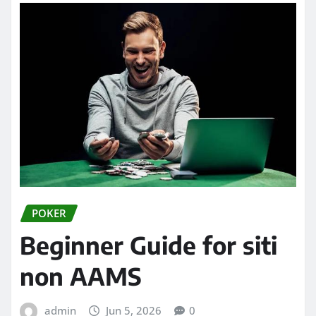
POKER
Beginner Guide for siti
non AAMS
admin
Jun 5, 2026
0