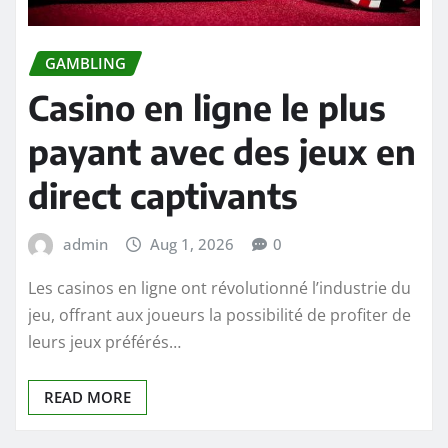
GAMBLING
Casino en ligne le plus
payant avec des jeux en
direct captivants
admin
Aug 1, 2026
0
Les casinos en ligne ont révolutionné l’industrie du
jeu, offrant aux joueurs la possibilité de profiter de
leurs jeux préférés…
READ MORE