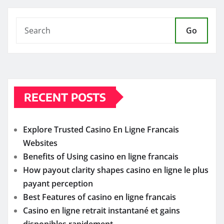
Go
RECENT POSTS
Explore Trusted Casino En Ligne Francais
Websites
Benefits of Using casino en ligne francais
How payout clarity shapes casino en ligne le plus
payant perception
Best Features of casino en ligne francais
Casino en ligne retrait instantané et gains
disponibles rapidement