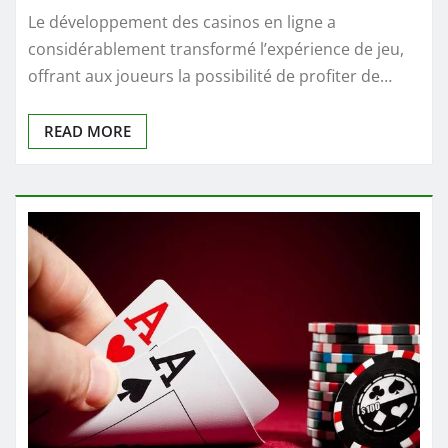
Le développement des casinos en ligne a
considérablement transformé l’expérience de jeu,
offrant aux joueurs la possibilité de profiter de…
READ MORE