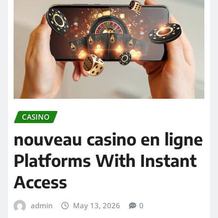
CASINO
nouveau casino en ligne
Platforms With Instant
Access
admin
May 13, 2026
0