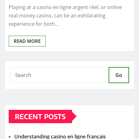
Playing at a casino en ligne argent réel, or online
real money casino, can be an exhilarating
experience for both…
READ MORE
Go
RECENT POSTS
Understanding casino en ligne francais