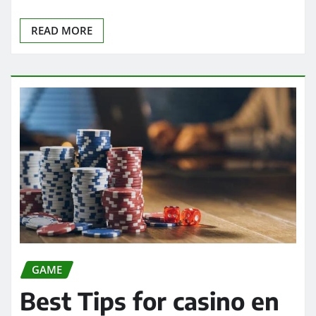
READ MORE
GAME
Best Tips for casino en