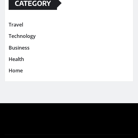
CATEGORY
Travel
Technology
Business
Health
Home