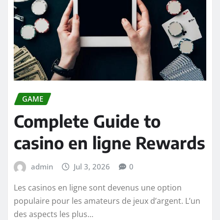
GAME
Complete Guide to
casino en ligne Rewards
admin
Jul 3, 2026
0
Les casinos en ligne sont devenus une option
populaire pour les amateurs de jeux d’argent. L’un
des aspects les plus…