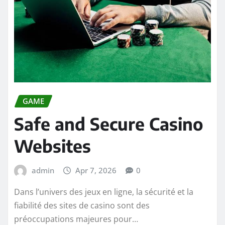
GAME
Safe and Secure Casino
Websites
admin
Apr 7, 2026
0
Dans l’univers des jeux en ligne, la sécurité et la
fiabilité des sites de casino sont des
préoccupations majeures pour…