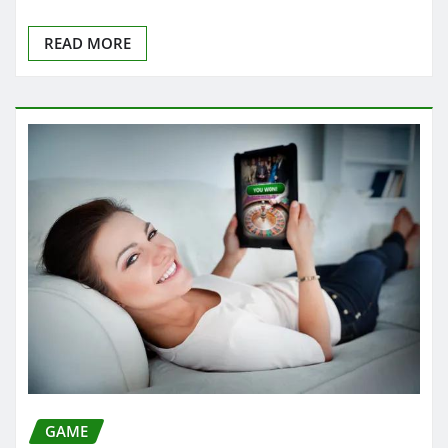
READ MORE
GAME